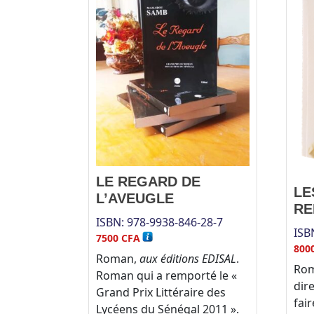
LE REGARD DE
LE
L’AVEUGLE
RE
ISBN:
978-9938-846-28-7
ISB
7500
CFA
800
Roman,
aux éditions EDISAL
.
Ro
Roman qui a remporté le «
dir
Grand Prix Littéraire des
fai
Lycéens du Sénégal 2011 ».