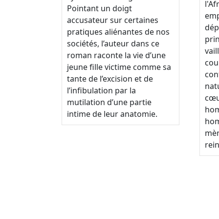
l'A
Pointant un doigt
emp
accusateur sur certaines
dép
pratiques aliénantes de nos
prin
sociétés, l’auteur dans ce
vail
roman raconte la vie d’une
cou
jeune fille victime comme sa
con
tante de l’excision et de
natu
l’infibulation par la
cœu
mutilation d’une partie
hom
intime de leur anatomie.
hom
mèr
rei