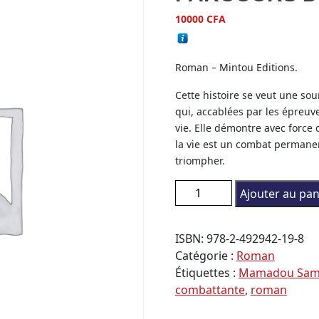
10000
CFA
Roman – Mintou Editions.
Cette histoire se veut une sour
qui, accablées par les épreuves
vie. Elle démontre avec force q
la vie est un combat permanen
triompher.
quantité de PARCOURS D’
Ajouter au pan
ISBN:
978-2-492942-19-8
Catégorie :
Roman
Étiquettes :
Mamadou Sa
combattante
,
roman