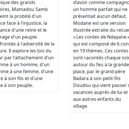
frique des grands
d’avoir comme compagn
ires, Mamadou Samb
un homme parfait qui ne
eint la probité d'un
présentait aucun défaut.
ce face à l'injustice, la
Modane est une version
lance d'une reine et le
illustrée extraite du recuei
rage d'un peuple
« Les contes de Ndayane 
frontés à l'adversité de la
qui est composé de 6 con
re. Il explore les lois du
en 19 thèmes. Ces contes
r par l'attachement d'un
sont racontés chaque soi
me à un homme, d'un
autour du feu à la grande
me à une femme, d'une
place, par le grand-père
e à son fils et d'une
Badara à son petit-fils
ne à son peuple.
Doudou qui vient passer 
vacances auprès de lui et
aux autres enfants du
village.