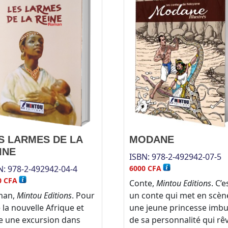
S LARMES DE LA
MODANE
INE
ISBN:
978-2-492942-07-5
N:
978-2-492942-04-4
6000
CFA
0
CFA
Conte,
Mintou Editions
. C’e
man,
Mintou Editions
. Pour
un conte qui met en scèn
e la nouvelle Afrique et
une jeune princesse imb
re une excursion dans
de sa personnalité qui rêv