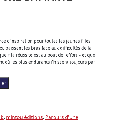
ce d’inspiration pour toutes les jeunes filles
, baissent les bras face aux difficultés de la
ue « la réussite est au bout de l’effort » et que
t où les plus endurants finissent toujours par
UNE BATTANTE
ier
mb
,
mintou éditions
,
Parours d'une