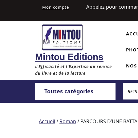
Skip
My
Appelez pour comma
Mon compte
to
Account
content
ACC
PHO
Mintou Editions
NOS
L'Efficacité et l'Expertise au service
du livre et de la lecture
Reche
Toutes catégories
Accueil
/
Roman
/ PARCOURS D’UNE BATT